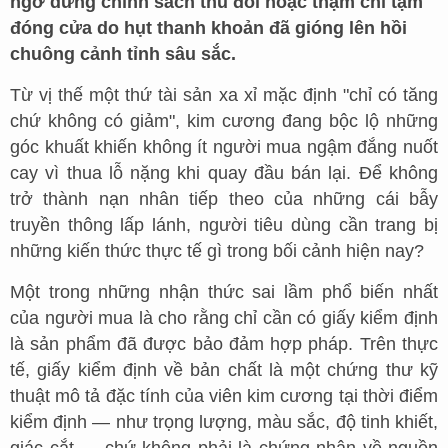
ngờ dừng chính sách thu đổi hoặc thậm chí tạm
đóng cửa do hụt thanh khoản đã gióng lên hồi
chuông cảnh tỉnh sâu sắc.
Từ vị thế một thứ tài sản xa xỉ mặc định "chỉ có tăng
chứ không có giảm", kim cương đang bộc lộ những
góc khuất khiến không ít người mua ngậm đắng nuốt
cay vì thua lỗ nặng khi quay đầu bán lại. Để không
trở thành nạn nhân tiếp theo của những cái bẫy
truyền thông lấp lánh, người tiêu dùng cần trang bị
những kiến thức thực tế gì trong bối cảnh hiện nay?
Một trong những nhận thức sai lầm phổ biến nhất
của người mua là cho rằng chỉ cần có giấy kiểm định
là sản phẩm đã được bảo đảm hợp pháp. Trên thực
tế, giấy kiểm định về bản chất là một chứng thư kỹ
thuật mô tả đặc tính của viên kim cương tại thời điểm
kiểm định — như trọng lượng, màu sắc, độ tinh khiết,