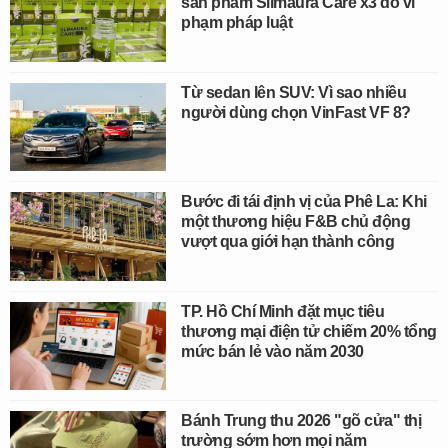
sản phẩm Slimaura Care x3 do vi
phạm pháp luật
Từ sedan lên SUV: Vì sao nhiều
người dùng chọn VinFast VF 8?
Bước đi tái định vị của Phê La: Khi
một thương hiệu F&B chủ động
vượt qua giới hạn thành công
TP. Hồ Chí Minh đặt mục tiêu
thương mại điện tử chiếm 20% tổng
mức bán lẻ vào năm 2030
Bánh Trung thu 2026 "gõ cửa" thị
trường sớm hơn mọi năm