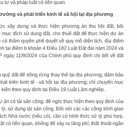
u tư và pháp luật có liên quan.
ường và phát triển kinh tế xã hội tại địa phương
c xây dựng và thực hiện phương án thu hồi đất, bồi
ổi mục đích sử dụng đất, cho thuê đất để thực hiện dự án
có thẩm quyền phê duyệt về quy mô diện tích, địa điểm
ịnh tại điểm b khoản 4 Điều 182 Luật Đất đai năm 2024 và
ngày 11/9/2024 của Chính phủ quy định chi tiết về đất
 quỹ đất để trồng rừng thay thế tại địa phương, đảm bảo
át triển kinh tế - xã hội tại địa phương; chỉ chuyển mục
 kiện theo quy định tại Điều 19 Luật Lâm nghiệp.
 án có tài sản công, đề nghị thực hiện theo quy định của
 lý, sử dụng tài sản công. Đối với các các công trình giao
sách Nhà nước (nếu có), cần có hình thức xử lý phù hợp,
t có liên quan, không để xảy ra lãng phí, thất thoát ngân