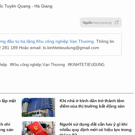
tốc Tuyên Quang - Hà Giang
Nguồn
baoxaydung
ơng đầu tư hạ tầng Khu công nghiệp Vạn Thương
. Thông tin
2 281 189 Hoặc email:
ts.kinhtetieudung@gmail.com
hiệp
Khu công nghiệp Vạn Thương
KINHTETIEUDUNG
p lập mặt
Khi nhà ở bình dân trở thành tâm
điểm của thị trường bất động sản
h chỉ
Người sử dụng đất cần lưu ý gì khi
ộng sản
nhiều quy định mới có hiệu lực trong