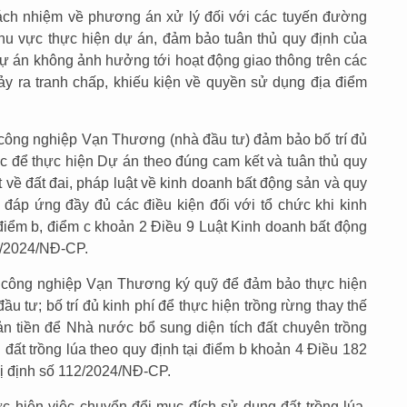
ách nhiệm về phương án xử lý đối với các tuyến đường
 khu vực thực hiện dự án, đảm bảo tuân thủ quy định của
 dự án không ảnh hưởng tới hoạt động giao thông trên các
ảy ra tranh chấp, khiếu kiện về quyền sử dụng địa điểm
công nghiệp Vạn Thương (nhà đầu tư) đảm bảo bố trí đủ
 để thực hiện Dự án theo đúng cam kết và tuân thủ quy
t về đất đai, pháp luật về kinh doanh bất động sản và quy
; đáp ứng đầy đủ các điều kiện đối với tổ chức khi kinh
 điểm b, điểm c khoản 2 Điều 9 Luật Kinh doanh bất động
6/2024/NĐ-CP.
u công nghiệp Vạn Thương ký quỹ để đảm bảo thực hiện
ầu tư; bố trí đủ kinh phí để thực hiện trồng rừng thay thế
ản tiền để Nhà nước bổ sung diện tích đất chuyên trồng
 đất trồng lúa theo quy định tại điểm b khoản 4 Điều 182
ị định số 112/2024/NĐ-CP.
c hiện việc chuyển đổi mục đích sử dụng đất trồng lúa,