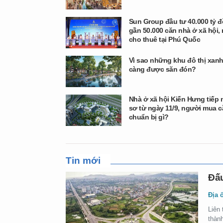
Sun Group đầu tư 40.000 tỷ 
gần 50.000 căn nhà ở xã hội,
cho thuê tại Phú Quốc
Vì sao những khu đô thị xan
càng được săn đón?
Nhà ở xã hội Kiến Hưng tiếp
sơ từ ngày 11/9, người mua 
chuẩn bị gì?
Tin mới
Đấu
Địa 
Liên 
thành