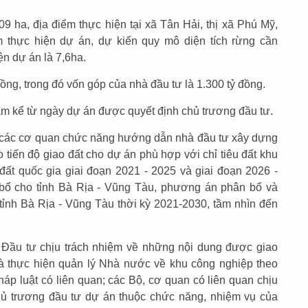
9 ha, địa điểm thực hiện tại xã Tân Hải, thị xã Phú Mỹ,
m thực hiện dự án, dự kiến quy mô diện tích rừng cần
n dự án là 7,6ha.
ồng, trong đó vốn góp của nhà đầu tư là 1.300 tỷ đồng.
ăm kể từ ngày dự án được quyết định chủ trương đầu tư.
 các cơ quan chức năng hướng dẫn nhà đầu tư xây dựng
tiến độ giao đất cho dự án phù hợp với chỉ tiêu đất khu
ất quốc gia giai đoạn 2021 - 2025 và giai đoạn 2026 -
ổ cho tỉnh Bà Rịa - Vũng Tàu, phương án phân bổ và
tỉnh Bà Rịa - Vũng Tàu thời kỳ 2021-2030, tầm nhìn đến
Đầu tư chịu trách nhiệm về những nội dung được giao
à thực hiện quản lý Nhà nước về khu công nghiệp theo
háp luật có liên quan; các Bộ, cơ quan có liên quan chịu
hủ trương đầu tư dự án thuộc chức năng, nhiệm vụ của