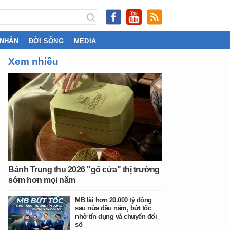
 NHÂN
ĐỜI SỐNG
MEDIA
Xem nhiều
Bánh Trung thu 2026 "gõ cửa" thị trường
sớm hơn mọi năm
MB lãi hơn 20.000 tỷ đồng
sau nửa đầu năm, bứt tốc
nhờ tín dụng và chuyển đổi
số