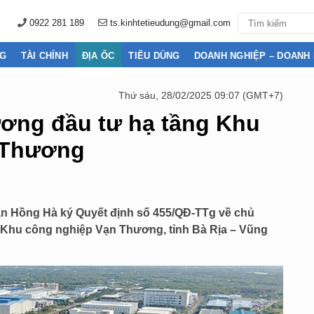
0922 281 189
ts.kinhtetieudung@gmail.com
NG
TÀI CHÍNH
ĐỊA ỐC
TIÊU DÙNG
DOANH NGHIỆP – DOANH
Thứ sáu, 28/02/2025 09:07 (GMT+7)
ương đầu tư hạ tầng Khu
 Thương
ần Hồng Hà ký Quyết định số 455/QĐ-TTg về chủ
g Khu công nghiệp Vạn Thương, tỉnh Bà Rịa – Vũng