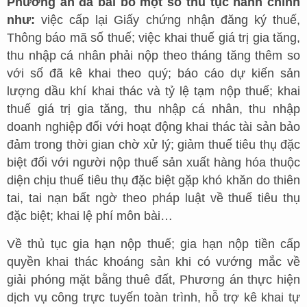
Phương án đã bãi bỏ một số thủ tục hành chính
như:
việc cấp lại Giấy chứng nhận đăng ký thuế,
Thông báo mã số thuế; việc khai thuế giá trị gia tăng,
thu nhập cá nhân phải nộp theo tháng tăng thêm so
với số đã kê khai theo quý; báo cáo dự kiến sản
lượng dầu khí khai thác và tỷ lệ tạm nộp thuế; khai
thuế giá trị gia tăng, thu nhập cá nhân, thu nhập
doanh nghiệp đối với hoạt động khai thác tài sản bảo
đảm trong thời gian chờ xử lý; giảm thuế tiêu thụ đặc
biệt đối với người nộp thuế sản xuất hàng hóa thuộc
diện chịu thuế tiêu thụ đặc biệt gặp khó khăn do thiên
tai, tai nạn bất ngờ theo pháp luật về thuế tiêu thụ
đặc biệt; khai lệ phí môn bài…
Về thủ tục gia hạn nộp thuế; gia hạn nộp tiền cấp
quyền khai thác khoáng sản khi có vướng mắc về
giải phóng mặt bằng thuê đất, Phương án thực hiện
dịch vụ công trực tuyến toàn trình, hỗ trợ kê khai tự