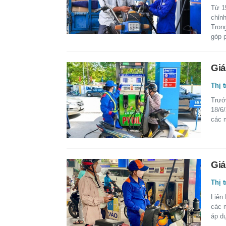
Từ 1
chỉn
Trong
góp 
Giá
Thị 
Trước
18/6/
các m
Giá
Thị 
Liên
các 
áp d