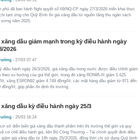
h phủ đã ban hành Nghị quyết số 69/NQ-CP ngày 27/3/2026 triển khai thực
 chi tạm ứng cho Quỹ Bình ổn giá xăng dầu từ nguồn tăng thu ngân sách
g ương năm 2025.
 xăng dầu giảm mạnh trong kỳ điều hành ngày
3/2026
trường
-
27/03 07:47
kỳ điều hành ngày 26/3/2026, giá xăng dầu trong nước được điều chỉnh giảm
 theo xu hướng của giá thế giới, trong đó xăng RON95-III giảm 5.625
/lít, xăng E5RON92 giảm 4.749 đồng/lít; các mặt hàng dầu giảm từ 971 đến
 đồng/lít, góp phần ổn định thị trường.
 xăng dầu kỳ điều hành ngày 25/3
trường
-
25/03 16:24
cơ sở diễn biến giá xăng dầu thành phẩm trên thị trường thế giới và quy
 về cơ chế điều hành giá, liên Bộ Công Thương – Tài chính quyết định điều
h giảm giá xăng dầu từ 14h ngày 25/3/2026, đồng thời chi sử dụng Quỹ bình