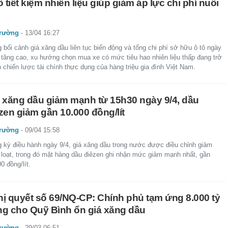
ô tiết kiệm nhiên liệu giúp giảm áp lực chi phí nuôi
trường
-
13/04 16:27
 bối cảnh giá xăng dầu liên tục biến động và tổng chi phí sở hữu ô tô ngày
 tăng cao, xu hướng chọn mua xe có mức tiêu hao nhiên liệu thấp đang trở
 chiến lược tài chính thực dụng của hàng triệu gia đình Việt Nam.
 xăng dầu giảm mạnh từ 15h30 ngày 9/4, dầu
zen giảm gần 10.000 đồng/lít
trường
-
09/04 15:58
g kỳ điều hành ngày 9/4, giá xăng dầu trong nước được điều chỉnh giảm
 loạt, trong đó mặt hàng dầu điêzen ghi nhận mức giảm mạnh nhất, gần
0 đồng/lít.
ị quyết số 69/NQ-CP: Chính phủ tạm ứng 8.000 tỷ
g cho Quỹ Bình ổn giá xăng dầu
trường
-
29/03 06:51