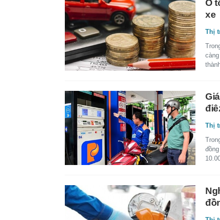
Ô t
xe
Thị 
Trong
càng
thành
Giá
điê
Thị 
Tron
đồng
10.00
Ngh
đồn
Thị 