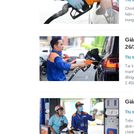
Chín
hiện
trun
Giá
26/
Thị 
Tại 
mạnh
đồng
2.459
Giá
Thị 
Trên 
định
chỉn