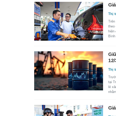
Giá
Thị 
Trên
theo
hiện 
Bình
Giữ
12/
Thị 
Trước
tại 
lẻ x
nhằm
Giá