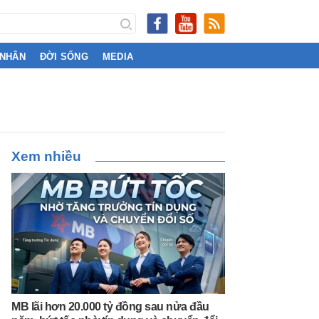
 NHÂN
ĐỜI SỐNG
MEDIA
Xem nhiều
MB lãi hơn 20.000 tỷ đồng sau nửa đầu