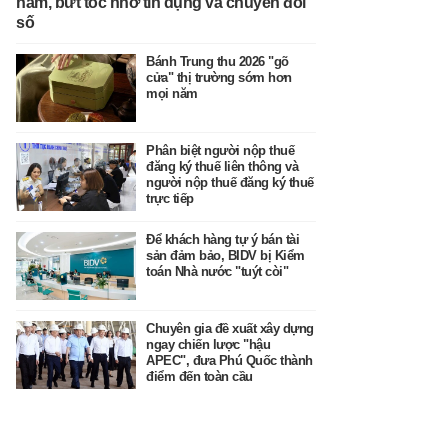
năm, bứt tốc nhờ tín dụng và chuyển đổi
số
Bánh Trung thu 2026 "gõ
cửa" thị trường sớm hơn
mọi năm
Phân biệt người nộp thuế
đăng ký thuế liên thông và
người nộp thuế đăng ký thuế
trực tiếp
Để khách hàng tự ý bán tài
sản đảm bảo, BIDV bị Kiểm
toán Nhà nước "tuýt còi"
Chuyên gia đề xuất xây dựng
ngay chiến lược "hậu
APEC", đưa Phú Quốc thành
điểm đến toàn cầu