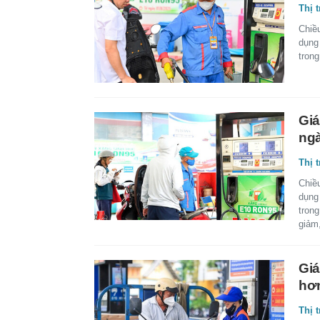
Thị 
Chiề
dụng
tron
Giá
ngà
Thị 
Chiề
dụng
tron
giảm,
Giá
hơn
Thị 