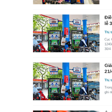
Điề
lễ 
Thị 
Cục 
1240/
30/4 
Giá
21/
Thị 
Trong
ghi n