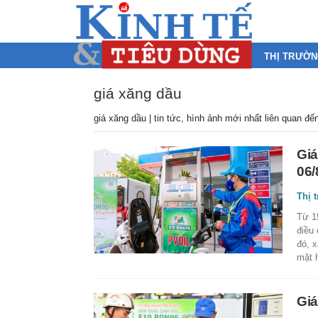
THỊ TRƯỜ
giá xăng dầu
giá xăng dầu | tin tức, hình ảnh mới nhất liên quan đ
Giá
06/
Thị 
Từ 1
điều
đó, 
mặt 
Giá