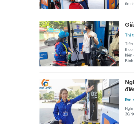
ổn n
Giá
Thị 
Trên
theo
hiện 
Bình
Ngh
điề
Đời 
Nghị
36/N