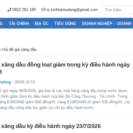
0922 281 189
ts.kinhtetieudung@gmail.com
NG
TÀI CHÍNH
ĐỊA ỐC
TIÊU DÙNG
DOANH NGHIỆP – DOANH
ến chủ đề giá xăng dầu
 xăng dầu đồng loạt giảm trong kỳ điều hành ngày
8
trường
-
06/08 15:53
5 giờ ngày 06/8/2026, giá bán lẻ các mặt hàng xăng dầu trong nước được
 chỉnh giảm theo kỳ điều hành của liên Bộ Công Thương - Tài chính. Trong
xăng E5RON92 giảm 660 đồng/lít, xăng E10RON95-III giảm 535 đồng/lít; các
hàng dầu cũng tiếp tục giảm so với kỳ điều hành trước.
 xăng dầu kỳ điều hành ngày 23/7/2026