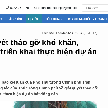
0922 281 189
ts.kinhtetieudung@gmail.com
NG
TÀI CHÍNH
ĐỊA ỐC
TIÊU DÙNG
DOANH NGHIỆP – DOANH
Thứ hai, 17/04/2023 08:54 (GMT+7)
yết tháo gỡ khó khăn,
riển khai thực hiện dự án
báo kết luận của Phó Thủ tướng Chính phủ Trần
ng tác của Thủ tướng Chính phủ về giải quyết tháo gỡ
i thực hiện dự án bất động sản.