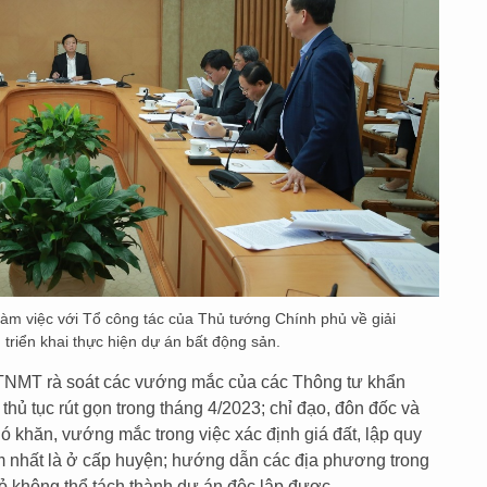
m việc với Tổ công tác của Thủ tướng Chính phủ về giải
triển khai thực hiện dự án bất động sản.
TNMT rà soát các vướng mắc của các Thông tư khẩn
 thủ tục rút gọn trong tháng 4/2023; chỉ đạo, đôn đốc và
 khăn, vướng mắc trong việc xác định giá đất, lập quy
 nhất là ở cấp huyện; hướng dẫn các địa phương trong
nhỏ không thể tách thành dự án độc lập được.