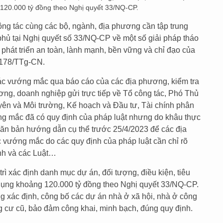
120.000 tỷ đồng theo Nghị quyết 33/NQ-CP.
ng tác cùng các bộ, ngành, địa phương cần tập trung
h phủ tại Nghị quyết số 33/NQ-CP về một số giải pháp tháo
 phát triển an toàn, lành mạnh, bền vững và chỉ đạo của
 178/TTg-CN.
các vướng mắc qua báo cáo của các địa phương, kiểm tra
ương, doanh nghiệp gửi trực tiếp về Tổ công tác, Phó Thủ
yên và Môi trường, Kế hoạch và Đầu tư, Tài chính phân
g mắc đã có quy định của pháp luật nhưng do khâu thực
 văn bản hướng dẫn cụ thể trước 25/4/2023 để các địa
 vướng mắc do các quy định của pháp luật cần chỉ rõ
ịnh và các Luật…
ì xác định danh mục dự án, đối tượng, điều kiện, tiêu
dụng khoảng 120.000 tỷ đồng theo Nghị quyết 33/NQ-CP.
g xác định, công bố các dự án nhà ở xã hội, nhà ở công
 cư cũ, bảo đảm công khai, minh bạch, đúng quy định.