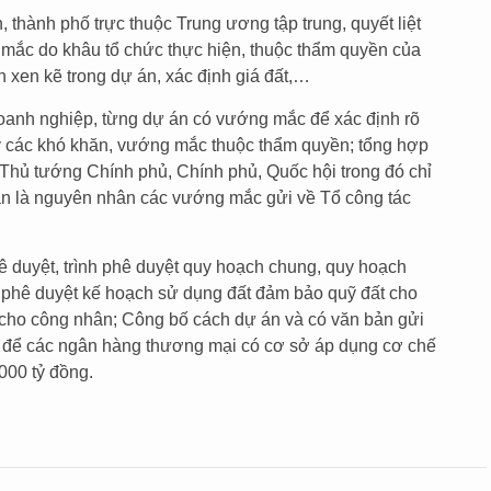
thành phố trực thuộc Trung ương tập trung, quyết liệt
g mắc do khâu tổ chức thực hiện, thuộc thẩm quyền của
 xen kẽ trong dự án, xác định giá đất,…
doanh nghiệp, từng dự án có vướng mắc để xác định rõ
y các khó khăn, vướng mắc thuộc thẩm quyền; tổng hợp
hủ tướng Chính phủ, Chính phủ, Quốc hội trong đó chỉ
bản là nguyên nhân các vướng mắc gửi về Tổ công tác
 duyệt, trình phê duyệt quy hoạch chung, quy hoạch
; phê duyệt kế hoạch sử dụng đất đảm bảo quỹ đất cho
ở cho công nhân; Công bố cách dự án và có văn bản gửi
để các ngân hàng thương mại có cơ sở áp dụng cơ chế
000 tỷ đồng.