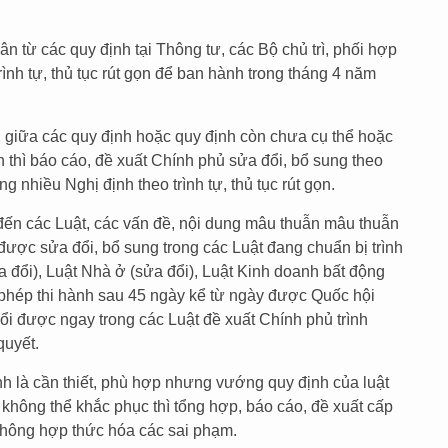
 từ các quy định tại Thông tư, các Bộ chủ trì, phối hợp
ình tự, thủ tục rút gọn để ban hành trong tháng 4 năm
 giữa các quy định hoặc quy định còn chưa cụ thể hoặc
 thì báo cáo, đề xuất Chính phủ sửa đổi, bổ sung theo
g nhiều Nghị định theo trình tự, thủ tục rút gọn.
đến các Luật, các vấn đề, nội dung mâu thuẫn mâu thuẫn
 được sửa đổi, bổ sung trong các Luật đang chuẩn bị trình
a đổi), Luật Nhà ở (sửa đổi), Luật Kinh doanh bất động
o phép thi hành sau 45 ngày kể từ ngày được Quốc hội
i được ngay trong các Luật đề xuất Chính phủ trình
quyết.
nh là cần thiết, phù hợp nhưng vướng quy định của luật
 không thể khắc phục thì tổng hợp, báo cáo, đề xuất cấp
không hợp thức hóa các sai phạm.