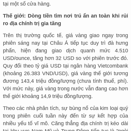
tại một số cửa hàng.
Thế giới: Dòng tiền tìm nơi trú ẩn an toàn khi rủi
ro địa chính trị gia tăng
Trên thị trường quốc tế, giá vàng giao ngay trong
phiên sáng nay tại Châu Á tiếp tục duy trì đà hưng
phấn, hiện đang giao dịch quanh mức 4.510
USD/ounce, tăng hơn 32 USD so với phiên trước đó.
Quy đổi theo tỷ giá USD tại ngân hàng Vietcombank
(khoảng 26.383 VND/USD), giá vàng thế giới tương
đương 143,4 triệu đồng/lượng (chưa tính thuế, phí).
Với mức này, giá vàng trong nước vẫn đang cao hơn
thế giới khoảng 14,9 triệu đồng/lượng.
Theo các nhà phân tích, sự bùng nổ của kim loại quý
trong phiên cuối tuần này đến từ sự kết hợp của
nhiều yếu tố vĩ mô. Căng thẳng địa chính trị kéo dài
tại khu vực Nam Mỹ và Trung Đông tiếp tục là "ngòi