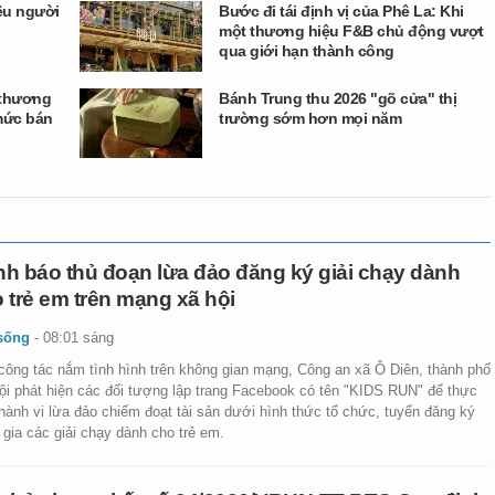
ều người
Bước đi tái định vị của Phê La: Khi
một thương hiệu F&B chủ động vượt
qua giới hạn thành công
 thương
Bánh Trung thu 2026 "gõ cửa" thị
mức bán
trường sớm hơn mọi năm
h báo thủ đoạn lừa đảo đăng ký giải chạy dành
 trẻ em trên mạng xã hội
sống
-
08:01 sáng
công tác nắm tình hình trên không gian mạng, Công an xã Ô Diên, thành phố
ội phát hiện các đối tượng lập trang Facebook có tên "KIDS RUN" để thực
hành vi lừa đảo chiếm đoạt tài sản dưới hình thức tổ chức, tuyển đăng ký
gia các giải chạy dành cho trẻ em.