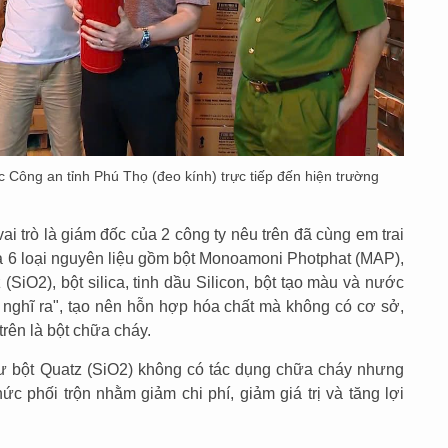
Công an tỉnh Phú Thọ (đeo kính) trực tiếp đến hiện trường
i trò là giám đốc của 2 công ty nêu trên đã cùng em trai
 6 loại nguyên liệu gồm bột Monoamoni Photphat (MAP),
SiO2), bột silica, tinh dầu Silicon, bột tạo màu và nước
tự nghĩ ra", tạo nên hỗn hợp hóa chất mà không có cơ sở,
rên là bột chữa cháy.
ư bột Quatz (SiO2) không có tác dụng chữa cháy nhưng
hức phối trộn nhằm giảm chi phí, giảm giá trị và tăng lợi