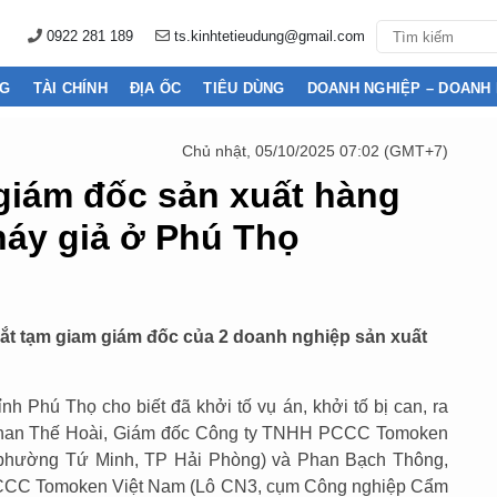
0922 281 189
ts.kinhtetieudung@gmail.com
NG
TÀI CHÍNH
ĐỊA ỐC
TIÊU DÙNG
DOANH NGHIỆP – DOANH
Chủ nhật, 05/10/2025 07:02 (GMT+7)
 giám đốc sản xuất hàng
háy giả ở Phú Thọ
bắt tạm giam giám đốc của 2 doanh nghiệp sản xuất
 Phú Thọ cho biết đã khởi tố vụ án, khởi tố bị can, ra
i Phan Thế Hoài, Giám đốc Công ty TNHH PCCC Tomoken
 phường Tứ Minh, TP Hải Phòng) và Phan Bạch Thông,
CCC Tomoken Việt Nam (Lô CN3, cụm Công nghiệp Cẩm