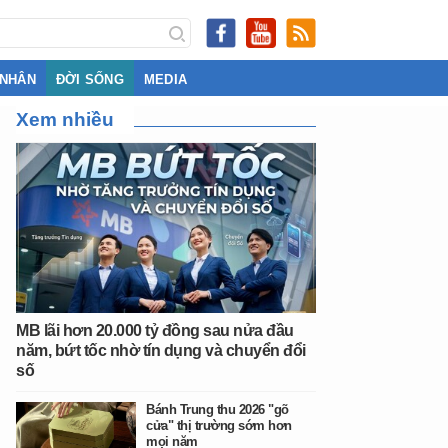
 NHÂN
ĐỜI SỐNG
MEDIA
Xem nhiều
MB lãi hơn 20.000 tỷ đồng sau nửa đầu
năm, bứt tốc nhờ tín dụng và chuyển đổi
số
Bánh Trung thu 2026 "gõ
cửa" thị trường sớm hơn
mọi năm