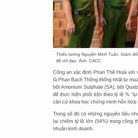
Thiếu tướng Nguyễn Minh Tuấn, Giám đốc 
để chỉ đạo. Ảnh: CACC
Công an xác định Phan Thế Hoài với va
là Phan Bạch Thông thống nhất tự mua
bột Amonium Sulphate (SA), bột Quatz (
để thực hiện phối trộn theo tỷ lệ % "
căn cứ khoa học chứng minh hỗn hợp t
Trong số đó có những nguyên liệu nh
lại chiếm tỷ lệ lớn (54%) trong công t
nhuận kinh doanh.