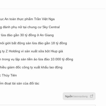
Cục An toàn thực phẩm Trần Việt Nga
ng đánh phụ nữ tại chung cư Sky Central
ữ lừa đảo gần 30 tỷ đồng ở An Giang
môi giới bất động sản lừa đảo gần 18 tỷ đồng
 ty Z Holding vì sản xuất sữa bột Hiup giả
n trong vụ lập sàn tiền ảo lừa đảo 10.000 tỷ đồng
hiều giám đốc công ty xuất khẩu lao động
c Thùy Tiên
m đoạt tài sản của đối tác
Nguồn
baoxaydung