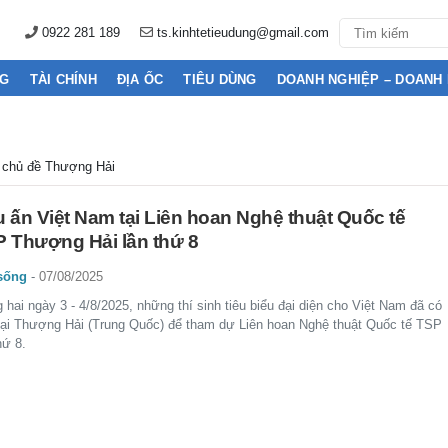
0922 281 189
ts.kinhtetieudung@gmail.com
NG
TÀI CHÍNH
ĐỊA ỐC
TIÊU DÙNG
DOANH NGHIỆP – DOANH
n chủ đề Thượng Hải
 ấn Việt Nam tại Liên hoan Nghệ thuật Quốc tế
 Thượng Hải lần thứ 8
sống
-
07/08/2025
 hai ngày 3 - 4/8/2025, những thí sinh tiêu biểu đại diện cho Việt Nam đã có
tại Thượng Hải (Trung Quốc) để tham dự Liên hoan Nghệ thuật Quốc tế TSP
hứ 8.