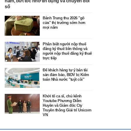
năm, bứt tốc nhờ tín dụng và chuyển đổi
số
Bánh Trung thu 2026 "gõ
cửa" thị trường sớm hơn
mọi năm
Phân biệt người nộp thuế
đăng ký thuế liên thông và
người nộp thuế đăng ký thuế
trực tiếp
Để khách hàng tự ý bán tài
sản đảm bảo, BIDV bị Kiểm
toán Nhà nước "tuýt còi"
Khởi tố ca sĩ, chủ kênh
Youtube Phương Diễm
Huyền và Giám đốc Cty
Truyền thông Giải trí Unicorn
VN