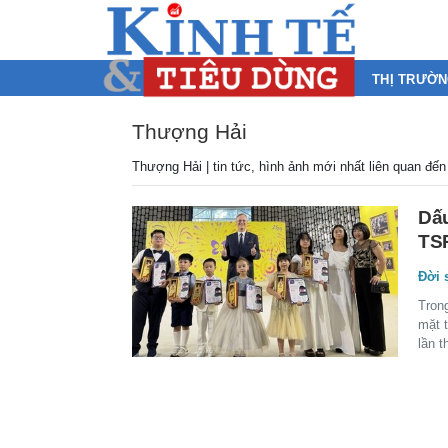
THỊ TRƯỜ
Thượng Hải
Thượng Hải | tin tức, hình ảnh mới nhất liên quan đế
Dấu
TSP
Đời 
Trong
mặt 
lần t