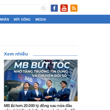
 NHÂN
ĐỜI SỐNG
MEDIA
Xem nhiều
MB lãi hơn 20.000 tỷ đồng sau nửa đầu